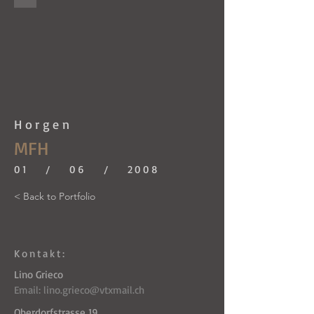
Horgen
MFH
01 / 06 / 2008
< Back to Portfolio
Kontakt:
Lino Grieco
Email:
lino.grieco@vtxmail.ch
Oberdorfstrasse 19