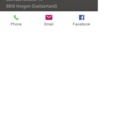
8810 Horgen (Switzerland)
Kontaktieren Sie mich:
Phone
Email
Facebook
Senden
© 2026 Lino Grieco
architetto